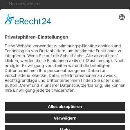
Niedersachsen
Deutschland
+49 (0) 4131 420 66
+49 (0) 4131 420 68
kontakt@kettenhofen.net
Kontakt
Datenschutz
Impressum